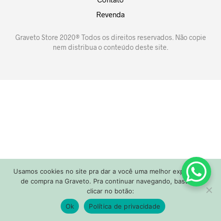
Revenda
Graveto Store 2020® Todos os direitos reservados. Não copie
nem distribua o conteúdo deste site.
Usamos cookies no site pra dar a você uma melhor experiência
de compra na Graveto. Pra continuar navegando, basta só
clicar no botão:
0
Ok
Política de privacidade
Aniversário Graveto, todo site com 25% off!
Dispensar