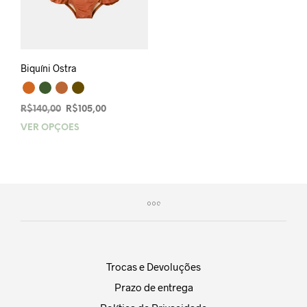
Biquíni Ostra
O
O
R$
140,00
R$
105,00
preço
preço
VER OPÇÕES
Este
original
atual
produto
era:
é:
tem
R$140,00.
R$105,00.
várias
variantes.
As
opções
podem
ser
escolhidas
Trocas e Devoluções
na
Prazo de entrega
página
do