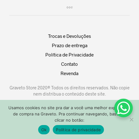
Trocas e Devoluções
Prazo de entrega
Política de Privacidade
Contato
Revenda
Graveto Store 2020® Todos os direitos reservados. Não copie
nem distribua o conteúdo deste site.
Usamos cookies no site pra dar a você uma melhor experiência
de compra na Graveto. Pra continuar navegando, basta só
clicar no botão:
0
Ok
Política de privacidade
Aniversário Graveto, todo site com 25% off!
Dispensar