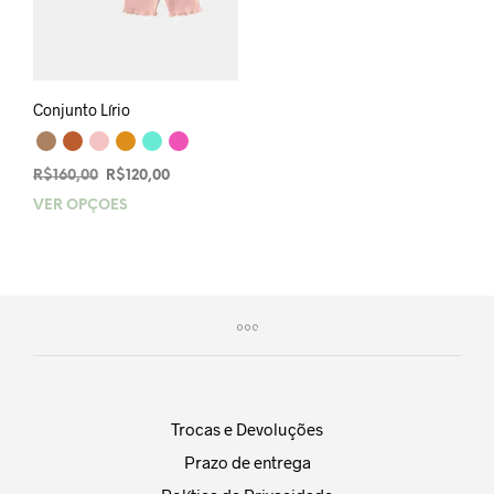
Conjunto Lírio
O
O
R$
160,00
R$
120,00
preço
preço
VER OPÇÕES
Este
original
atual
produto
era:
é:
tem
R$160,00.
R$120,00.
várias
variantes.
As
opções
podem
ser
escolhidas
Trocas e Devoluções
na
Prazo de entrega
página
do