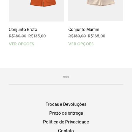
Conjunto Broto
Conjunto Marfim
O
O
O
O
R$
180,00
R$
135,00
R$
180,00
R$
135,00
preço
preço
preço
preço
VER OPÇÕES
Este
VER OPÇÕES
Este
original
atual
original
atual
produto
prod
era:
é:
era:
é:
tem
tem
R$180,00.
R$135,00.
R$180,00.
R$135,00.
várias
vária
variantes.
varia
As
As
opções
opçõ
podem
pod
ser
ser
escolhidas
esco
Trocas e Devoluções
na
na
Prazo de entrega
página
pági
do
do
Política de Privacidade
produto
prod
Contato