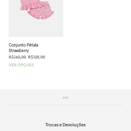
Conjunto Pétala
Strawberry
O
O
R$
160,00
R$
120,00
preço
preço
VER OPÇÕES
Este
original
atual
produto
era:
é:
tem
R$160,00.
R$120,00.
várias
variantes.
As
opções
podem
ser
escolhidas
Trocas e Devoluções
na