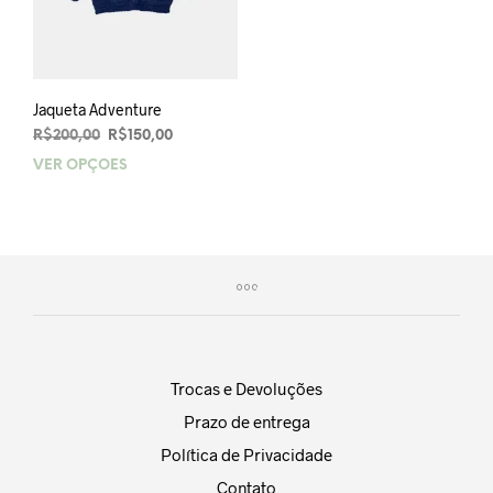
Jaqueta Adventure
O
O
R$
200,00
R$
150,00
preço
preço
VER OPÇÕES
Este
original
atual
produto
era:
é:
tem
R$200,00.
R$150,00.
várias
variantes.
As
opções
podem
ser
escolhidas
Trocas e Devoluções
na
Prazo de entrega
página
do
Política de Privacidade
produto
Contato