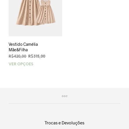
Vestido Camélia
Mãe&Filha
O
O
R$
420,00
R$
315,00
preço
preço
VER OPÇÕES
Este
original
atual
produto
era:
é:
tem
R$420,00.
R$315,00.
várias
variantes.
As
opções
podem
ser
escolhidas
Trocas e Devoluções
na