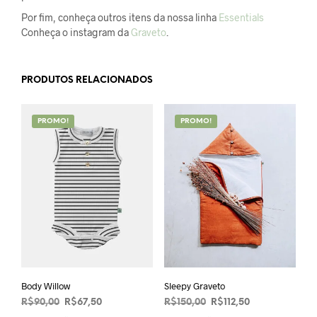
Por fim, conheça outros itens da nossa linha
Essentials
Conheça o instagram da
Graveto
.
PRODUTOS RELACIONADOS
PROMO!
PROMO!
Body Willow
Sleepy Graveto
O
O
O
O
R$
90,00
R$
67,50
R$
150,00
R$
112,50
preço
preço
preço
preço