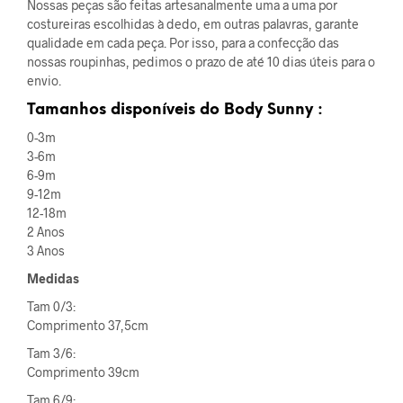
Nossas peças são feitas artesanalmente uma a uma por
costureiras escolhidas à dedo, em outras palavras, garante
qualidade em cada peça. Por isso, para a confecção das
nossas roupinhas, pedimos o prazo de até 10 dias úteis para o
envio.
Tamanhos disponíveis do Body Sunny :
0-3m
3-6m
6-9m
9-12m
12-18m
2 Anos
3 Anos
Medidas
Tam 0/3:
Comprimento 37,5cm
Tam 3/6:
Comprimento 39cm
Tam 6/9: