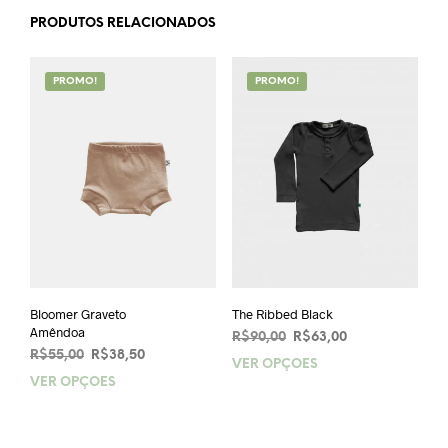
PRODUTOS RELACIONADOS
PROMO!
PROMO!
Bloomer Graveto
The Ribbed Black
Amêndoa
O
O
R$
90,00
R$
63,00
O
O
R$
55,00
R$
38,50
preço
preço
VER OPÇÕES
Este
preço
preço
original
atual
VER OPÇÕES
Este
prod
original
atual
era:
é:
produto
tem
era:
é:
R$90,00.
R$63,00.
tem
vária
R$55,00.
R$38,50.
várias