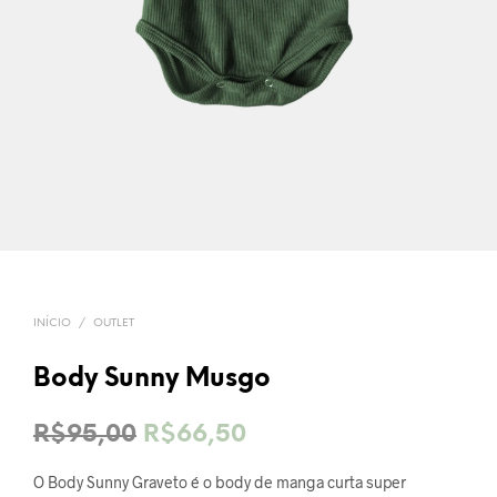
INÍCIO
/
OUTLET
Body Sunny Musgo
O
O
R$
95,00
R$
66,50
preço
preço
O Body Sunny Graveto é o body de manga curta super