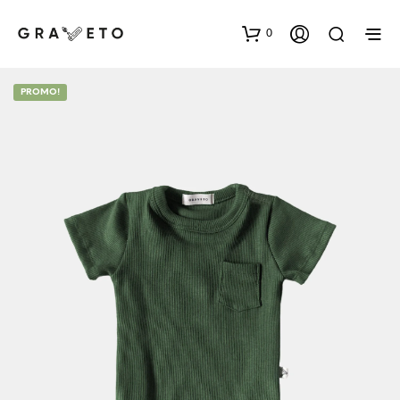
0
PROMO!