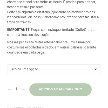
original
atual
charmoso e cool para todas as horas. É prático para brincar,
ficar em casa e passear!
era:
é:
Feito em algodão e elastano (ajudando no movimento das
brincadeiras) ele possui abotoamento inferior para facilitar a
R$95,00.
R$66,50.
troca de fraldas.
[IMPORTANTE]
Peças com estoque limitado (Outlet) e sem
direito à troca ou devolução.
Nossas peças são feitas artesanalmente uma a uma por
costureiras escolhidas à dedo, em outras palavras, garante
qualidade em cada peça.
ADICIONAR AO CARRINHO