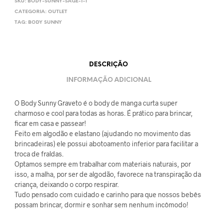
SKU:
BODY-SUNNY-SAGE-1-1
CATEGORIA:
OUTLET
TAG:
BODY SUNNY
DESCRIÇÃO
INFORMAÇÃO ADICIONAL
O Body Sunny Graveto é o body de manga curta super
charmoso e cool para todas as horas. É prático para brincar,
ficar em casa e passear!
Feito em algodão e elastano (ajudando no movimento das
brincadeiras) ele possui abotoamento inferior para facilitar a
troca de fraldas.
Optamos sempre em trabalhar com materiais naturais, por
isso, a malha, por ser de algodão, favorece na transpiração da
criança, deixando o corpo respirar.
Tudo pensado com cuidado e carinho para que nossos bebês
possam brincar, dormir e sonhar sem nenhum incômodo!