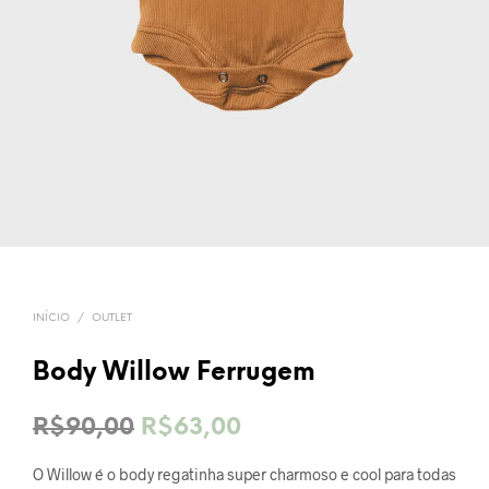
INÍCIO
/
OUTLET
Body Willow Ferrugem
O
O
R$
90,00
R$
63,00
preço
preço
O Willow é o body regatinha super charmoso e cool para todas