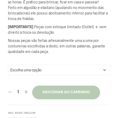
original
atual
as horas. É prático para brincar, ficar em casa e passear!
Feito em algodão e elastano (ajudando no movimento das
era:
é:
brincadeiras) ele possui abotoamento inferior para facilitar a
troca de fraldas.
R$90,00.
R$63,00.
[IMPORTANTE]
Peças com estoque limitado (Outlet) e sem
direito à troca ou devolução.
Nossas peças são feitas artesanalmente uma a uma por
costureiras escolhidas à dedo, em outras palavras, garante
qualidade em cada peça.
ADICIONAR AO CARRINHO
SKU:
BODY-WILLOW