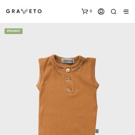
0
PROMO!