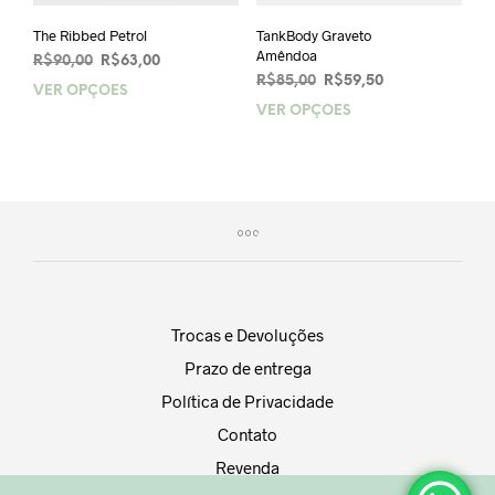
The Ribbed Petrol
TankBody Graveto
Amêndoa
O
O
R$
90,00
R$
63,00
O
O
preço
preço
R$
85,00
R$
59,50
VER OPÇÕES
Este
preço
preço
original
atual
VER OPÇÕES
Este
produto
original
atual
era:
é:
prod
tem
era:
é:
R$90,00.
R$63,00.
tem
várias
R$85,00.
R$59,50.
vária
variantes.
varia
As
As
opções
opçõ
podem
pod
ser
ser
escolhidas
esco
na
Trocas e Devoluções
na
página
Prazo de entrega
pági
do
do
produto
Política de Privacidade
prod
Contato
Revenda