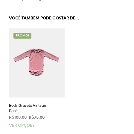
VOCÊ TAMBÉM PODE GOSTAR DE…
PROMO!
Body Graveto Vintage
Rosé
O
O
R$
100,00
R$
75,00
preço
preço
VER OPÇÕES
Este
original
atual
produto