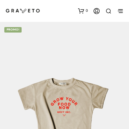
0
PROMO!