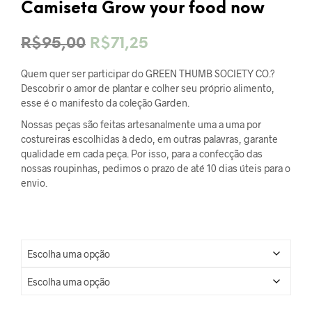
Camiseta Grow your food now
O
O
R$
95,00
R$
71,25
preço
preço
Quem quer ser participar do GREEN THUMB SOCIETY CO.?
original
atual
Descobrir o amor de plantar e colher seu próprio alimento,
esse é o manifesto da coleção Garden.
era:
é:
Nossas peças são feitas artesanalmente uma a uma por
R$95,00.
R$71,25.
costureiras escolhidas à dedo, em outras palavras, garante
qualidade em cada peça. Por isso, para a confecção das
nossas roupinhas, pedimos o prazo de até 10 dias úteis para o
envio.