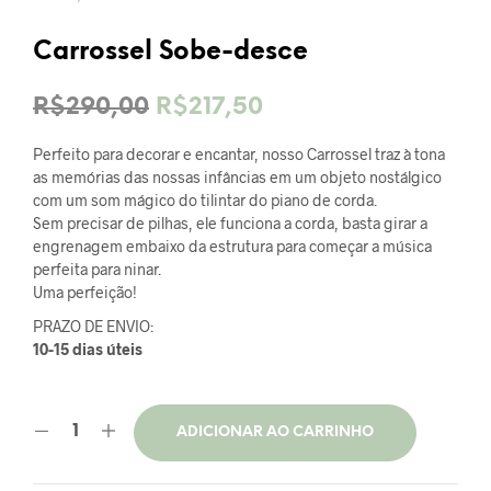
Carrossel Sobe-desce
O
O
R$
290,00
R$
217,50
preço
preço
Perfeito para decorar e encantar, nosso Carrossel traz à tona
original
atual
as memórias das nossas infâncias em um objeto nostálgico
com um som mágico do tilintar do piano de corda.
era:
é:
Sem precisar de pilhas, ele funciona a corda, basta girar a
engrenagem embaixo da estrutura para começar a música
R$290,00.
R$217,50.
perfeita para ninar.
Uma perfeição!
PRAZO DE ENVIO:
10-15 dias úteis
ADICIONAR AO CARRINHO