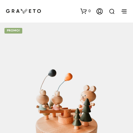
0
PROMO!