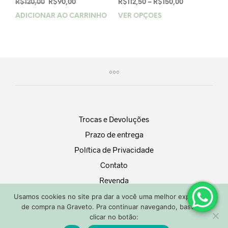
O
O
Price
R$
120,00
R$
90,00
R$
112,50
–
R$
150,00
preço
preço
range:
ADICIONAR AO CARRINHO
VER OPÇÕES
Este
original
atual
R$112,50
prod
era:
é:
through
tem
R$120,00.
R$90,00.
R$150,00
vária
varia
As
opçõ
pod
ser
esco
Trocas e Devoluções
na
Prazo de entrega
pági
do
Política de Privacidade
prod
Contato
Revenda
Usamos cookies no site pra dar a você uma melhor experiência
Graveto Store 2020® Todos os direitos reservados. Não copie
de compra na Graveto. Pra continuar navegando, basta só
nem distribua o conteúdo deste site.
clicar no botão:
0