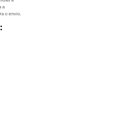
a a
ra o envio.
: