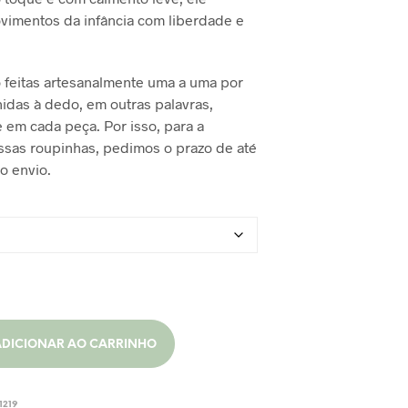
O
imentos da infância com liberdade e
$160,00.
R$120,00.
D
U
T
 feitas artesanalmente uma a uma por
O
N
hidas à dedo, em outras palavras,
O
 em cada peça. Por isso, para a
C
ssas roupinhas, pedimos o prazo de até
A
 o envio.
R
R
I
N
H
O
.
ADICIONAR AO CARRINHO
1219