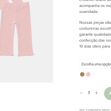
acompanha os mov
R
suavidade.
Nossas peças são
costureiras escol
garante qualidade
confecção das no
10 dias úteis para
SKU:
CONJUNTO-SEIVA-