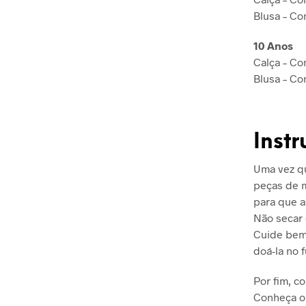
Blusa – C
10 Anos
Calça – Co
Blusa – C
Inst
Uma vez qu
peças de m
para que a
Não secar
Cuide bem 
doá-la no f
Por fim, c
Conheça o