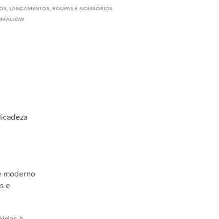
OS
,
LANÇAMENTOS
,
ROUPAS E ACESSÓRIOS
HMALLOW
licadeza
 e moderno
s e
hidas à