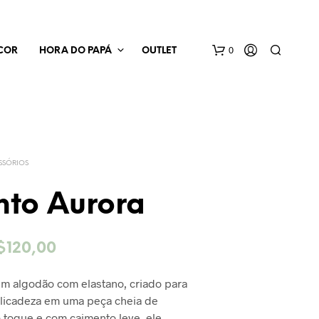
0
COR
HORA DO PAPÁ
OUTLET
SSÓRIOS
nto Aurora
N
E
O
$
120,00
N
H
reço
preço
U
em algodão com elastano, criado para
M
riginal
atual
elicadeza em uma peça cheia de
P
ra:
é:
R
 toque e com caimento leve, ele