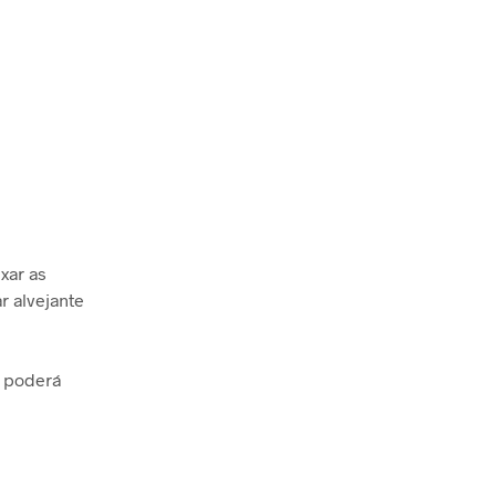
xar as
r alvejante
ê poderá