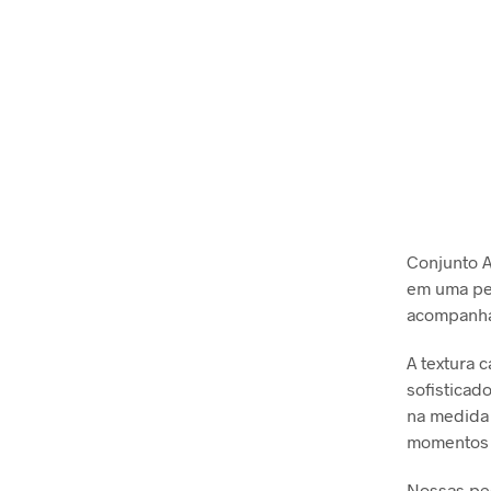
Conjunto A
em uma peç
acompanha
A textura 
sofisticad
na medida 
momentos 
Nossas peç