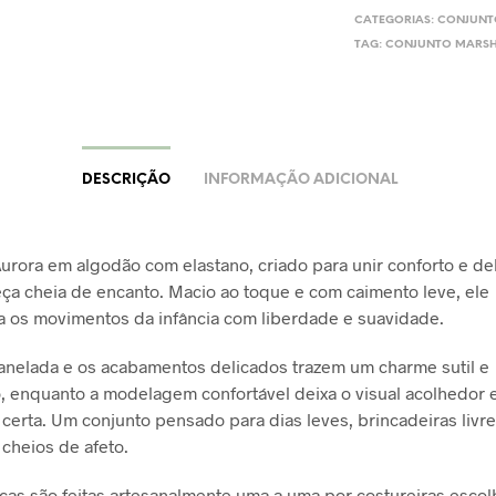
CATEGORIAS:
CONJUNT
TAG:
CONJUNTO MARS
DESCRIÇÃO
INFORMAÇÃO ADICIONAL
urora em algodão com elastano, criado para unir conforto e de
a cheia de encanto. Macio ao toque e com caimento leve, ele
 os movimentos da infância com liberdade e suavidade.
canelada e os acabamentos delicados trazem um charme sutil e
o, enquanto a modelagem confortável deixa o visual acolhedor
certa. Um conjunto pensado para dias leves, brincadeiras livre
cheios de afeto.
as são feitas artesanalmente uma a uma por costureiras escol