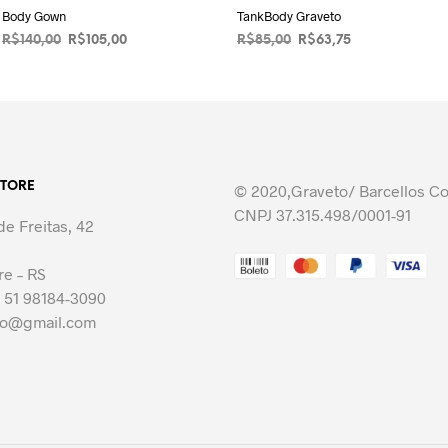
Body Gown
TankBody Graveto
O
O
O
O
R$
140,00
R$
105,00
R$
85,00
R$
63,75
preço
preço
preço
preço
VER OPÇÕES
Este
VER OPÇÕES
Este
original
atual
original
atual
produto
produto
era:
é:
era:
é:
R$140,00.
tem
R$105,00.
R$85,00.
tem
R$63,75.
várias
várias
variantes.
variantes.
STORE
As
© 2020,Graveto/ Barcellos C
As
opções
CNPJ 37.315.498/0001-91
opções
e Freitas, 42
podem
podem
ser
ser
re – RS
escolhidas
escolhidas
 51 98184-3090
na
na
to@gmail.com
página
página
do
do
produto
produto