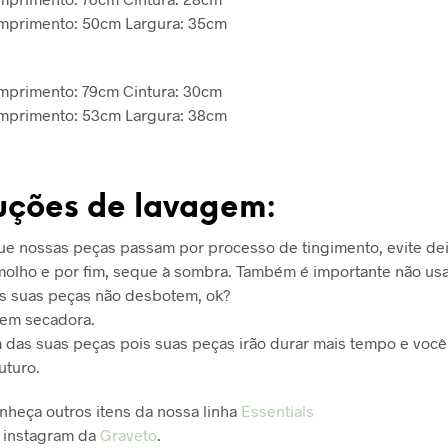
omprimento: 50cm Largura: 35cm
mprimento: 79cm Cintura: 30cm
omprimento: 53cm Largura: 38cm
ruções de lavagem:
e nossas peças passam por processo de tingimento, evite dei
olho e por fim, seque à sombra. Também é importante não usa
s suas peças não desbotem, ok?
 em secadora.
das suas peças pois suas peças irão durar mais tempo e voc
uturo.
onheça outros itens da nossa linha
Essentials
 instagram da
Graveto
.