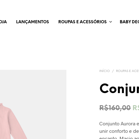
OJA
LANÇAMENTOS
ROUPAS E ACESSÓRIOS
BABY DE
INÍCIO
/
ROUPAS E ACE
Conju
O
R$
160,00
R
p
Conjunto Aurora 
o
unir conforto e d
e
encanto. Macio ao