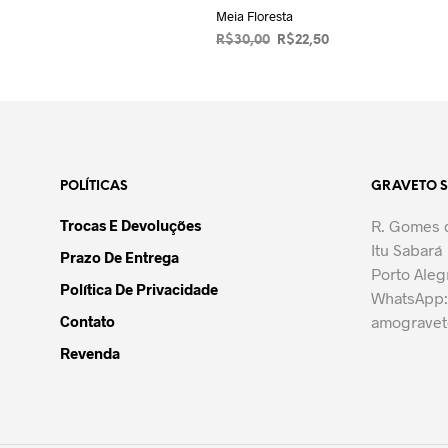
Meia Floresta
O
O
R$
30,00
R$
22,50
preço
preço
VER OPÇÕES
Este
original
atual
produto
era:
é:
R$30,00.
tem
R$22,50.
várias
variantes.
POLÍTICAS
GRAVETO 
As
opções
Trocas E Devoluções
R. Gomes d
podem
Itu Sabará
Prazo De Entrega
ser
Porto Aleg
escolhidas
Política De Privacidade
WhatsApp:
na
Contato
amograve
página
Revenda
do
produto