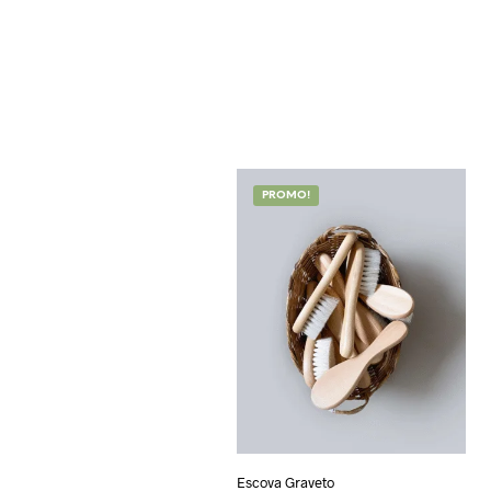
PROMO!
Escova Graveto