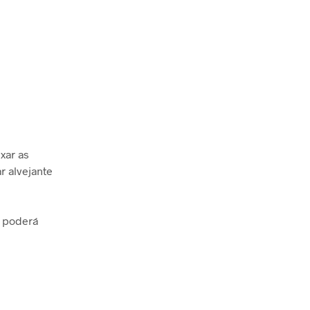
xar as
r alvejante
ê poderá