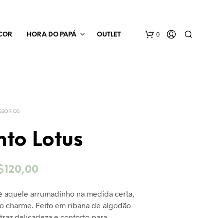
0
COR
HORA DO PAPÁ
OUTLET
SSÓRIOS
nto Lotus
N
E
O
$
120,00
N
H
reço
preço
U
é aquele arrumadinho na medida certa,
M
riginal
atual
o charme. Feito em ribana de algodão
P
ra:
é:
R
 traz delicadeza e conforto para