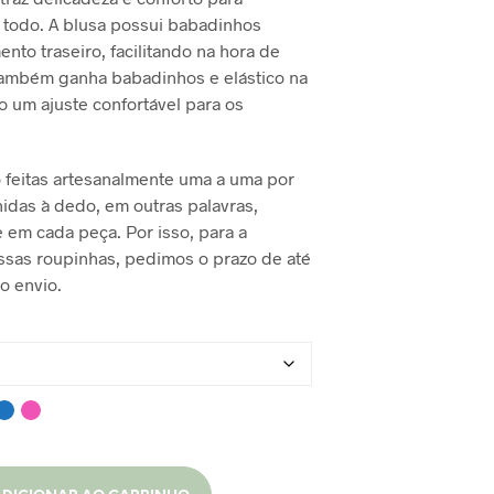
O
 todo. A blusa possui babadinhos
$160,00.
R$120,00.
D
nto traseiro, facilitando na hora de
U
t também ganha babadinhos e elástico na
T
O
do um ajuste confortável para os
N
O
C
 feitas artesanalmente uma a uma por
A
hidas à dedo, em outras palavras,
R
R
 em cada peça. Por isso, para a
I
ssas roupinhas, pedimos o prazo de até
N
 o envio.
H
O
.