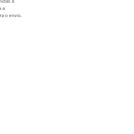
hidas à
a a
ra o envio.