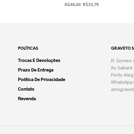
O
O
R$
45,00
R$
33,75
preço
preço
ADICIONAR AO CARRINHO
original
atual
era:
é:
R$45,00.
R$33,75.
POLÍTICAS
GRAVETO 
Trocas E Devoluções
R. Gomes d
Itu Sabará
Prazo De Entrega
Porto Aleg
Política De Privacidade
WhatsApp:
Contato
amograve
Revenda