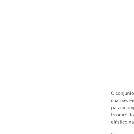
O conjunto
charme. Fe
para acomp
traseiro, 
elástico n