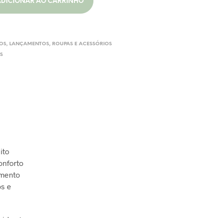
ADICIONAR AO CARRINHO
OS
,
LANÇAMENTOS
,
ROUPAS E ACESSÓRIOS
S
ito
onforto
amento
os e