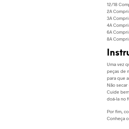
12/18 Com
2A Compri
3A Compri
4A Compri
6A Compri
8A Compri
Inst
Uma vez qu
peças de m
para que a
Não secar
Cuide bem 
doá-la no f
Por fim, c
Conheça o