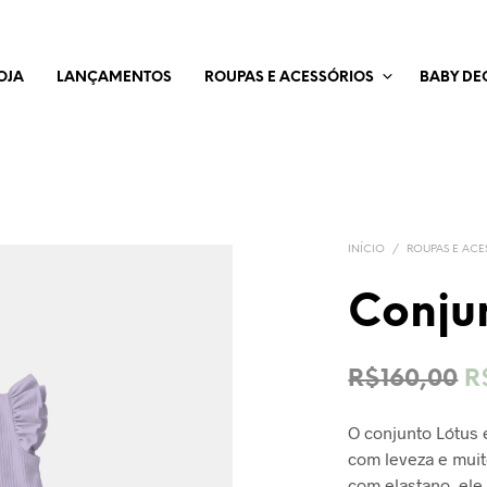
OJA
LANÇAMENTOS
ROUPAS E ACESSÓRIOS
BABY DE
INÍCIO
/
ROUPAS E ACE
Conju
O
R$
160,00
R
p
O conjunto Lótus 
o
com leveza e muit
e
com elastano, ele