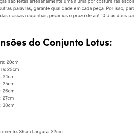
as são feitas artesanalmente uma a uma por costureiras escol
utras palavras, garante qualidade em cada peça. Por isso, par
das nossas roupinhas, pedimos o prazo de até 10 dias úteis pa
nsões do Conjunto Lotus:
ra: 20cm
ura: 22cm
a: 24cm
a: 25cm
a: 26cm
: 27cm
a: 30cm
rimento: 36cm Largura: 22cm