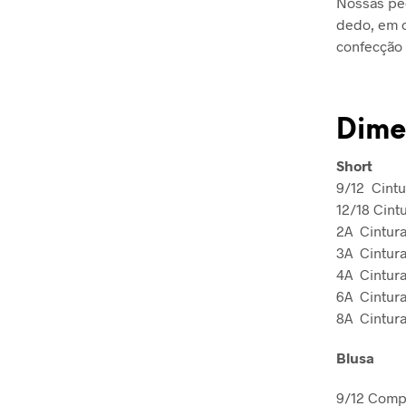
Nossas peç
dedo, em o
confecção 
Dime
Short
9/12 Cintu
12/18 Cint
2A Cintur
3A Cintur
4A Cintur
6A Cintura
8A Cintur
Blusa
9/12 Comp