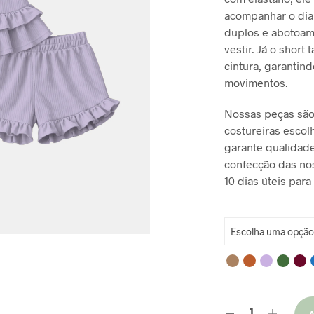
acompanhar o dia
R
duplos e abotoame
vestir. Já o shor
cintura, garantin
movimentos.
Nossas peças são
costureiras escol
garante qualidade
confecção das no
10 dias úteis para