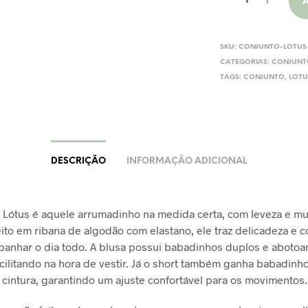
SKU:
CONJUNTO-LOTUS
CATEGORIAS:
CONJUNT
TAGS:
CONJUNTO
,
LOTU
DESCRIÇÃO
INFORMAÇÃO ADICIONAL
 Lótus é aquele arrumadinho na medida certa, com leveza e mu
ito em ribana de algodão com elastano, ele traz delicadeza e c
anhar o dia todo. A blusa possui babadinhos duplos e aboto
facilitando na hora de vestir. Já o short também ganha babadinh
a cintura, garantindo um ajuste confortável para os movimentos.