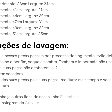
primento: 38cm Largura: 24cm
mento: 41cm Largura: 27cm
mento: 44cm Largura: 30cm
mento: 47cm Largura: 31cm
mento: 49cm Largura: 32cm
mento: 51cm Largura: 35cm
ruções de lavagem:
e nossas peças passam por processo de tingimento, evite dei
olho e por fim, seque à sombra. Também é importante não usa
s suas peças não desbotem, ok?
 em secadora.
das suas peças pois suas peças irão durar mais tempo e voc
uturo.
onheça outros itens da nossa linha
Essentials
 instagram da
Graveto
.