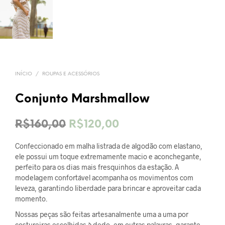
INÍCIO
/
ROUPAS E ACESSÓRIOS
Conjunto Marshmallow
O
O
R$
160,00
R$
120,00
preço
preço
Confeccionado em malha listrada de algodão com elastano,
original
atual
ele possui um toque extremamente macio e aconchegante,
perfeito para os dias mais fresquinhos da estação. A
era:
é:
modelagem confortável acompanha os movimentos com
leveza, garantindo liberdade para brincar e aproveitar cada
R$160,00.
R$120,00.
momento.
Nossas peças são feitas artesanalmente uma a uma por
costureiras escolhidas à dedo, em outras palavras, garante