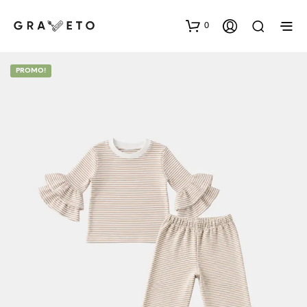
0
PROMO!