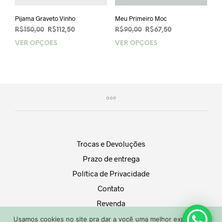
Pijama Graveto Vinho
Meu Primeiro Moc
O
O
O
O
R$
150,00
R$
112,50
R$
90,00
R$
67,50
preço
preço
preço
preço
VER OPÇÕES
Este
VER OPÇÕES
Este
original
atual
original
atual
produto
prod
era:
é:
era:
é:
tem
tem
R$150,00.
R$112,50.
R$90,00.
R$67,50.
várias
vária
variantes.
varia
As
As
opções
opçõ
podem
pod
ser
ser
escolhidas
esco
Trocas e Devoluções
na
na
Prazo de entrega
página
pági
do
do
Política de Privacidade
produto
prod
Contato
Revenda
Usamos cookies no site pra dar a você uma melhor experiência