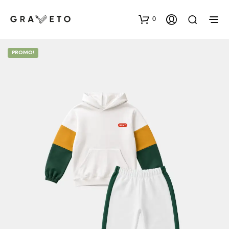
0
PROMO!