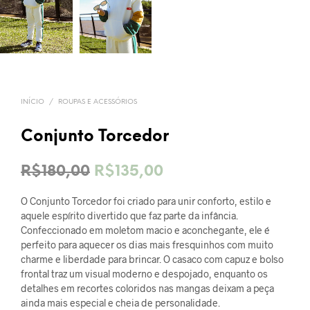
INÍCIO
/
ROUPAS E ACESSÓRIOS
Conjunto Torcedor
O
O
R$
180,00
R$
135,00
preço
preço
O Conjunto Torcedor foi criado para unir conforto, estilo e
original
atual
aquele espírito divertido que faz parte da infância.
Confeccionado em moletom macio e aconchegante, ele é
era:
é:
perfeito para aquecer os dias mais fresquinhos com muito
charme e liberdade para brincar. O casaco com capuz e bolso
R$180,00.
R$135,00.
frontal traz um visual moderno e despojado, enquanto os
detalhes em recortes coloridos nas mangas deixam a peça
ainda mais especial e cheia de personalidade.