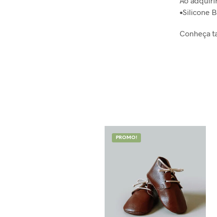
Ao adquiri
•Silicone 
Conheça 
PROMO!