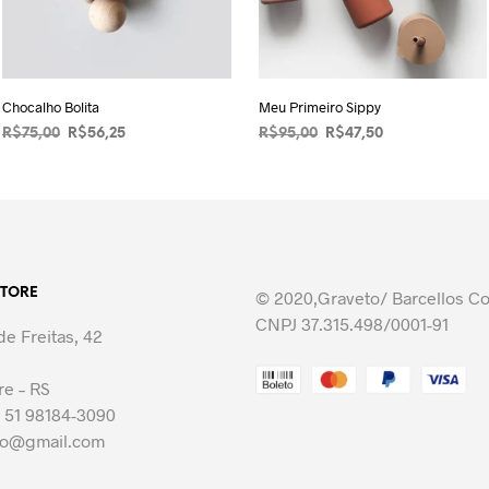
Chocalho Bolita
Meu Primeiro Sippy
O
O
O
O
R$
75,00
R$
56,25
R$
95,00
R$
47,50
preço
preço
preço
preço
ADICIONAR AO CARRINHO
VER OPÇÕES
Este
original
atual
original
atual
produto
era:
é:
era:
é:
R$75,00.
R$56,25.
R$95,00.
tem
R$47,50.
várias
variantes.
STORE
© 2020,Graveto/ Barcellos C
As
CNPJ 37.315.498/0001-91
opções
e Freitas, 42
podem
ser
re – RS
escolhidas
 51 98184-3090
na
to@gmail.com
página
do