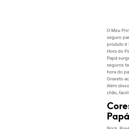
O Meu Prim
seguro par
produto é 
Hora do Pa
Papá surge
seguros ta
hora do p
Graveto ac
Além disso
chão, faci
Core
Papá
Brick, Rosé