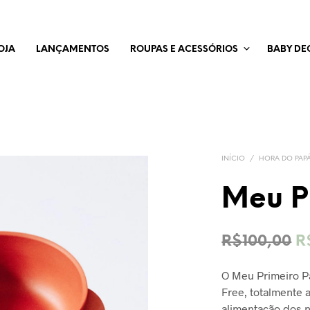
OJA
LANÇAMENTOS
ROUPAS E ACESSÓRIOS
BABY DE
INÍCIO
/
HORA DO PAP
Meu P
O
R$
100,00
R
p
O Meu Primeiro Pa
o
Free, totalmente 
e
alimentação dos n