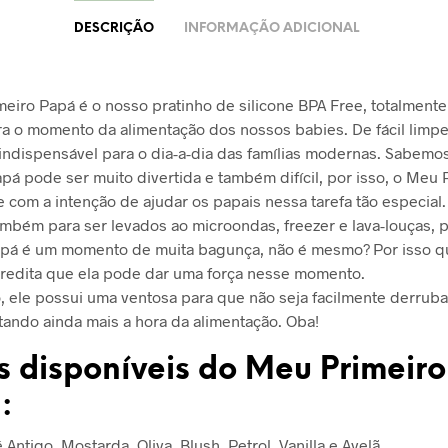
DESCRIÇÃO
INFORMAÇÃO ADICIONAL
eiro Papá é o nosso pratinho de silicone BPA Free, totalmente
a o momento da alimentação dos nossos babies. De fácil limpe
indispensável para o dia-a-dia das famílias modernas. Sabemo
pá pode ser muito divertida e também difícil, por isso, o Meu 
 com a intenção de ajudar os papais nessa tarefa tão especial.
mbém para ser levados ao microondas, freezer e lava-louças, 
apá é um momento de muita bagunça, não é mesmo? Por isso q
redita que ela pode dar uma força nesse momento.
, ele possui uma ventosa para que não seja facilmente derrub
litando ainda mais a hora da alimentação. Oba!
s disponíveis do Meu Primeiro
:
 Antigo, Mostarda, Oliva, Blush, Petrol, Vanilla e Avelã.