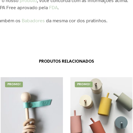
r o nosso
produto
, você concorda com as informações acima.
BPA Free aprovado pela
FDA
.
também os
Babadores
da mesma cor dos pratinhos.
PRODUTOS RELACIONADOS
PROMO!
PROMO!