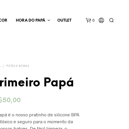
0
COR
HORA DO PAPÁ
OUTLET
Á
/
POTES E BOWLS
rimeiro Papá
N
E
O
$
50,00
N
H
reço
preço
U
pá é o nosso pratinho de silicone BPA
M
riginal
atual
atóxico e seguro para o momento da
P
ra:
é:
R
ossos babies. De fácil limpeza, o