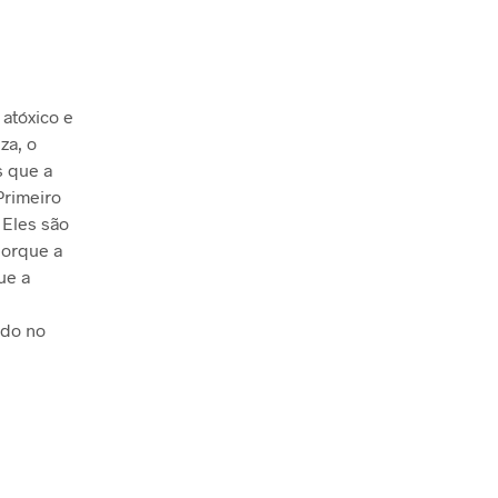
 atóxico e
za, o
s que a
Primeiro
 Eles são
porque a
ue a
ado no