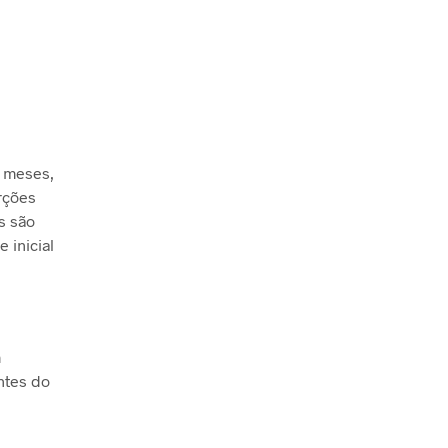
6 meses,
rções
s são
 inicial
m
ntes do