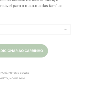
O
nsável para o dia-a-dia das famílias
$100,00.
R$50,00.
D
U
T
O
N
O
C
A
R
R
ADICIONAR AO CARRINHO
I
N
H
Á
O
 PAPÁ
,
POTES E BOWLS
.
AVETO
,
HOME
,
MINI