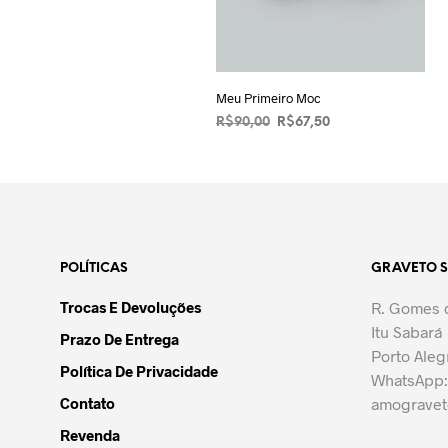
Meu Primeiro Moc
O
O
R$
90,00
R$
67,50
preço
preço
VER OPÇÕES
Este
original
atual
produto
era:
é:
R$90,00.
tem
R$67,50.
várias
variantes.
POLÍTICAS
GRAVETO 
As
opções
Trocas E Devoluções
R. Gomes d
podem
Itu Sabará
Prazo De Entrega
ser
Porto Aleg
escolhidas
Política De Privacidade
WhatsApp:
na
Contato
amograve
página
Revenda
do