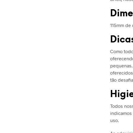
Dime
115mm de d
Dica
Como todos
oferecendo
pequenas.
oferecidos
tão desafi
Higi
Todos noss
indicamos 
uso.