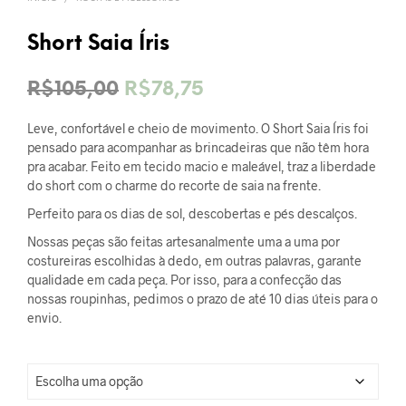
Short Saia Íris
O
O
R$
105,00
R$
78,75
preço
preço
Leve, confortável e cheio de movimento. O Short Saia Íris foi
original
atual
pensado para acompanhar as brincadeiras que não têm hora
pra acabar. Feito em tecido macio e maleável, traz a liberdade
era:
é:
do short com o charme do recorte de saia na frente.
R$105,00.
R$78,75.
Perfeito para os dias de sol, descobertas e pés descalços.
Nossas peças são feitas artesanalmente uma a uma por
costureiras escolhidas à dedo, em outras palavras, garante
qualidade em cada peça. Por isso, para a confecção das
nossas roupinhas, pedimos o prazo de até 10 dias úteis para o
envio.