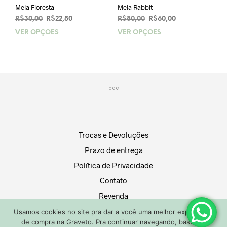
Meia Floresta
Meia Rabbit
O
O
O
O
R$
30,00
R$
22,50
R$
80,00
R$
60,00
preço
preço
preço
preço
VER OPÇÕES
Este
VER OPÇÕES
Este
original
atual
original
atual
produto
prod
era:
é:
era:
é:
tem
tem
R$30,00.
R$22,50.
R$80,00.
R$60,00.
várias
vária
variantes.
varia
As
As
opções
opçõ
podem
pod
ser
ser
escolhidas
esco
Trocas e Devoluções
na
na
Prazo de entrega
página
pági
do
do
Política de Privacidade
produto
prod
Contato
Revenda
Usamos cookies no site pra dar a você uma melhor experiência
Graveto Store 2020® Todos os direitos reservados. Não copie
de compra na Graveto. Pra continuar navegando, basta só