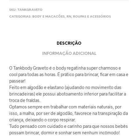
SKU:
TANKGRAVETO
CATEGORIAS:
BODY E MACACÕES
,
RN
,
ROUPAS E ACESSÓRIOS
DESCRIÇÃO
INFORMAÇÃO ADICIONAL
O Tankbody Graveto é o body regatinha super charmoso e
cool para todas as horas. É prático para brincar, ficar em casa e
passear!
Feito em algodão e elastano (ajudando no movimento das
brincadeiras) ele possui abotoamento inferior para facilitar a
troca de fraldas.
Optamos sempre em trabalhar com materiais naturais, por
isso, a malha, por ser de algodão, favorece na transpiração da
criança, deixando o corpo respirar.
Tudo pensado com cuidado e carinho para que nossos bebês
possam brincar, dormir e sonhar sem nenhum incômodo!