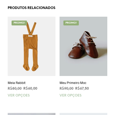
PRODUTOS RELACIONADOS
PROMO!
PROMO!
Meia Rabbit
Meu Primeiro Moc
O
O
O
O
R$
80,00
R$
60,00
R$
90,00
R$
67,50
preço
preço
preço
preço
VER OPÇÕES
Este
VER OPÇÕES
Este
original
atual
original
atual
produto
prod
era:
é:
era:
é:
tem
tem
R$80,00.
R$60,00.
R$90,00.
R$67,50.
várias
vária