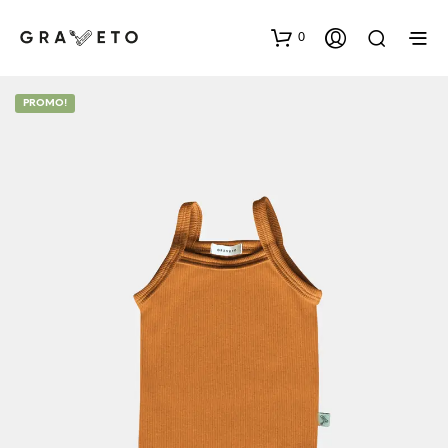
0
PROMO!