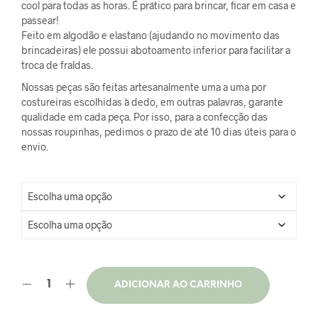
original
atual
cool para todas as horas. É prático para brincar, ficar em casa e
passear!
era:
é:
Feito em algodão e elastano (ajudando no movimento das
brincadeiras) ele possui abotoamento inferior para facilitar a
R$85,00.
R$63,75.
troca de fraldas.
Nossas peças são feitas artesanalmente uma a uma por
costureiras escolhidas à dedo, em outras palavras, garante
qualidade em cada peça. Por isso, para a confecção das
nossas roupinhas, pedimos o prazo de até 10 dias úteis para o
envio.
ADICIONAR AO CARRINHO