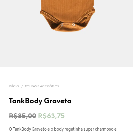
INÍCIO
/
ROUPAS E ACESSÓRIOS
TankBody Graveto
O
O
R$
85,00
R$
63,75
preço
preço
O TankBody Graveto é o body regatinha super charmoso e