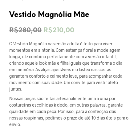
Vestido Magnólia Mãe
O
O
R$
280,00
R$
210,00
preço
preço
O Vestido Magnólia na versão adulta é feito para viver
original
atual
momentos em sintonia. Com estampa floral e modelagem
longa, ele combina perfeitamente com a versão infantil,
era:
é:
criando aquele look mãe e filha iguais que transforma o dia
em memória. As alças ajustáveis e o lastex nas costas
R$280,00.
R$210,00.
garantem conforto e caimento leve, para acompanhar cada
movimento com suavidade. Um convite para vestir afeto
juntas.
Nossas peças são feitas artesanalmente uma a uma por
costureiras escolhidas à dedo, em outras palavras, garante
qualidade em cada peça. Por isso, para a confecção das
nossas roupinhas, pedimos o prazo de até 10 dias úteis para o
envio.