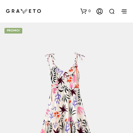
0
PROMO!