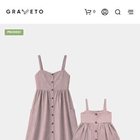
0
PROMO!