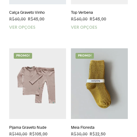
Calça Graveto Vinho
Top Verbena
O
O
O
O
R$
60,00
R$
45,00
R$
60,00
R$
45,00
preço
preço
preço
preço
VER OPÇÕES
Este
VER OPÇÕES
Este
original
atual
original
atual
produto
prod
era:
é:
era:
é:
tem
tem
R$60,00.
R$45,00.
R$60,00.
R$45,00.
várias
vária
variantes.
varia
PROMO!
PROMO!
As
As
opções
opçõ
podem
pod
ser
ser
escolhidas
esco
na
na
página
pági
do
do
produto
prod
Pijama Graveto Nude
Meia Floresta
O
O
O
O
R$
140,00
R$
105,00
R$
30,00
R$
22,50