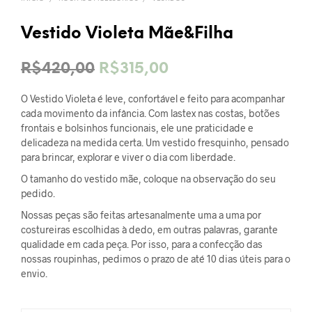
Vestido Violeta Mãe&Filha
O
O
R$
420,00
R$
315,00
preço
preço
O Vestido Violeta é leve, confortável e feito para acompanhar
original
atual
cada movimento da infância. Com lastex nas costas, botões
frontais e bolsinhos funcionais, ele une praticidade e
era:
é:
delicadeza na medida certa. Um vestido fresquinho, pensado
para brincar, explorar e viver o dia com liberdade.
R$420,00.
R$315,00.
O tamanho do vestido mãe, coloque na observação do seu
pedido.
Nossas peças são feitas artesanalmente uma a uma por
costureiras escolhidas à dedo, em outras palavras, garante
qualidade em cada peça. Por isso, para a confecção das
nossas roupinhas, pedimos o prazo de até 10 dias úteis para o
envio.