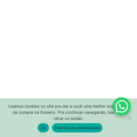
Visit our Store!
3166 Broaddus Maple Court Avenue,
Madisonville KY 42431,
United States of America
Usamos cookies no site pra dar a você uma melhor experiência
de compra na Graveto. Pra continuar navegando, basta só
clicar no botão:
0
Ok
Política de privacidade
Aniversário Graveto, todo site com 25% off!
Dispensar