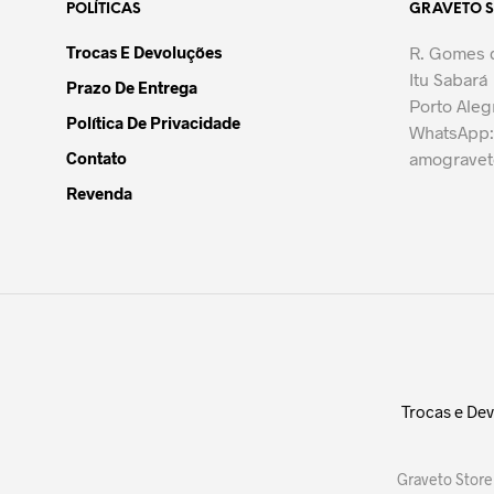
POLÍTICAS
GRAVETO 
As
As
opções
opções
Trocas E Devoluções
R. Gomes d
podem
podem
Itu Sabará
Prazo De Entrega
ser
ser
Porto Aleg
escolhidas
escolh
Política De Privacidade
WhatsApp:
na
na
Contato
amograve
página
página
Revenda
do
do
produto
produt
Trocas e De
Graveto Store