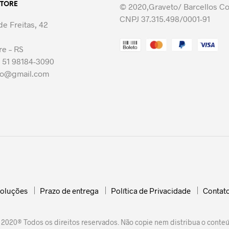
STORE
As
© 2020,Graveto/ Barcellos C
opções
CNPJ 37.315.498/0001-91
e Freitas, 42
podem
ser
re – RS
idas
escolhidas
 51 98184-3090
na
to@gmail.com
página
do
o
produto
voluções
Prazo de entrega
Política de Privacidade
Contat
 2020® Todos os direitos reservados. Não copie nem distribua o conteú