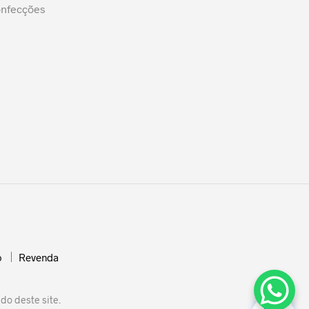
onfecções
o
Revenda
do deste site.