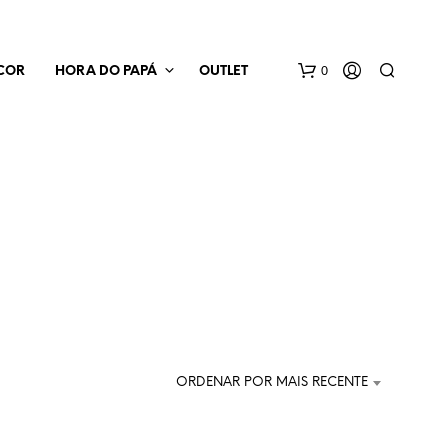
0
COR
HORA DO PAPÁ
OUTLET
N
E
N
H
ORDENAR POR MAIS RECENTE
U
M
P
R