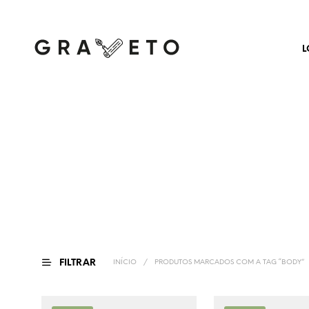
L
FILTRAR
INÍCIO
/
PRODUTOS MARCADOS COM A TAG “BODY”