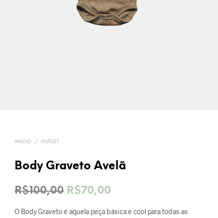
INÍCIO
/
OUTLET
Body Graveto Avelã
O
O
R$
100,00
R$
70,00
preço
preço
O Body Graveto é aquela peça básica e cool para todas as