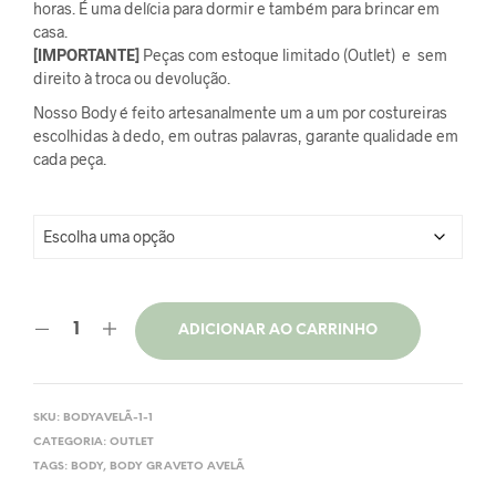
original
atual
horas. É uma delícia para dormir e também para brincar em
casa.
era:
é:
[IMPORTANTE]
Peças com estoque limitado (Outlet) e sem
direito à troca ou devolução.
R$100,00.
R$70,00.
Nosso Body é feito artesanalmente um a um por costureiras
escolhidas à dedo, em outras palavras, garante qualidade em
cada peça.
ADICIONAR AO CARRINHO
SKU:
BODYAVELÃ-1-1
CATEGORIA:
OUTLET
TAGS:
BODY
,
BODY GRAVETO AVELÃ