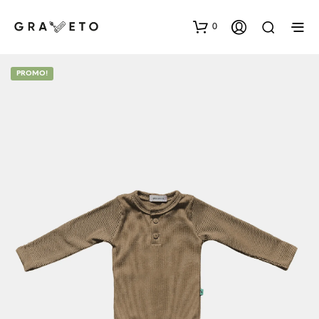
0
PROMO!