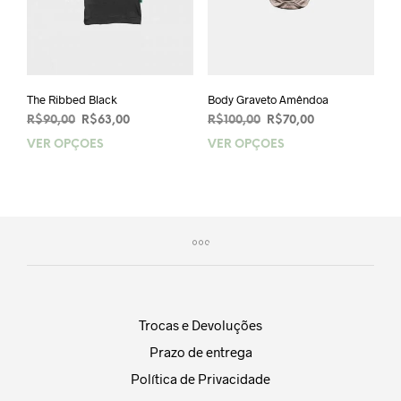
página
pági
do
do
produto
prod
The Ribbed Black
Body Graveto Amêndoa
O
O
O
O
R$
90,00
R$
63,00
R$
100,00
R$
70,00
preço
preço
preço
preço
VER OPÇÕES
Este
VER OPÇÕES
Este
original
atual
original
atual
produto
prod
era:
é:
era:
é:
tem
tem
R$90,00.
R$63,00.
R$100,00.
R$70,00.
várias
vária
variantes.
varia
As
As
opções
opçõ
podem
pod
ser
ser
escolhidas
esco
Trocas e Devoluções
na
na
Prazo de entrega
página
pági
do
do
Política de Privacidade
produto
prod