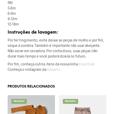
RN
3-6m
6-9m
9-12m
12-18m
Instruções de lavagem:
Por ter tingimento, evite deixar as peças de molho e por fim,
seque à sombra. Também é importante não usar alvejante.
Não secar em secadora. Por conta disso, suas peças irão
durar mais tempo e você poderá doá-la no futuro.
Por fim, conheça outros itens da nossa linha
Essentials
Conheça o instagram da
Graveto
.
PRODUTOS RELACIONADOS
PROMO!
PROMO!