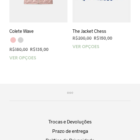
Colete Wave
The Jacket Chess
O
O
R$
200,00
R$
150,00
preço
preço
VER OPÇÕES
Este
O
O
R$
180,00
R$
135,00
original
atual
prod
preço
preço
era:
é:
VER OPÇÕES
Este
tem
original
atual
R$200,00.
R$150,00.
produto
vária
era:
é:
tem
R$180,00.
R$135,00.
varia
várias
As
variantes.
opçõ
As
pod
opções
ser
podem
esco
ser
na
escolhidas
pági
Trocas e Devoluções
na
do
Prazo de entrega
página
prod
do