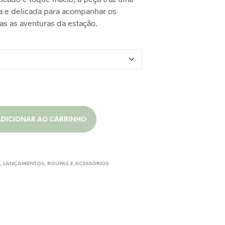
O
 e delicada para acompanhar os
$180,00.
R$135,00.
D
s as aventuras da estação.
U
T
O
N
O
C
A
R
R
I
ADICIONAR AO CARRINHO
N
H
O
.
S
,
LANÇAMENTOS
,
ROUPAS E ACESSÓRIOS