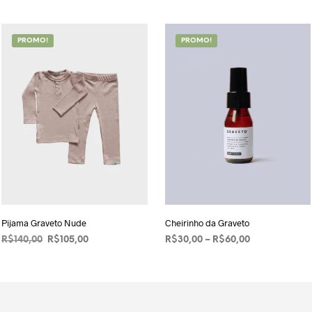
PROMO!
PROMO!
Pijama Graveto Nude
Cheirinho da Graveto
O
O
Price
R$
140,00
R$
105,00
R$
30,00
–
R$
60,00
preço
preço
range:
VER OPÇÕES
Este
VER OPÇÕES
Este
original
atual
R$30,00
produto
produto
era:
é:
through
R$140,00.
tem
R$105,00.
tem
R$60,00
várias
várias