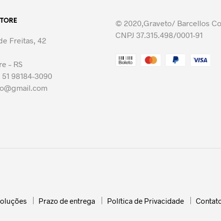
variantes.
variantes.
STORE
As
© 2020,Graveto/ Barcellos C
As
opções
CNPJ 37.315.498/0001-91
opções
e Freitas, 42
podem
podem
ser
ser
re – RS
escolhidas
escolhidas
 51 98184-3090
na
na
to@gmail.com
página
página
do
do
produto
produto
voluções
Prazo de entrega
Política de Privacidade
Contat