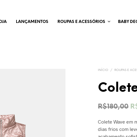
OJA
LANÇAMENTOS
ROUPAS E ACESSÓRIOS
BABY DE
INÍCIO
/
ROUPAS E ACE
Colet
O
R$
180,00
R
p
Colete Wave em m
or
dias frios com le
er
acabamento sofist