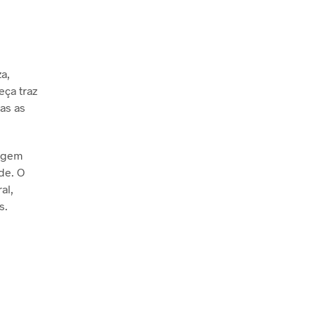
a,
eça traz
as as
lagem
de. O
al,
s.