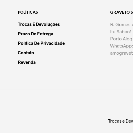
variantes.
POLÍTICAS
GRAVETO 
As
opções
Trocas E Devoluções
R. Gomes d
podem
Itu Sabará
Prazo De Entrega
ser
Porto Aleg
escolhidas
Política De Privacidade
WhatsApp:
na
Contato
amograve
página
Revenda
do
produto
Trocas e De