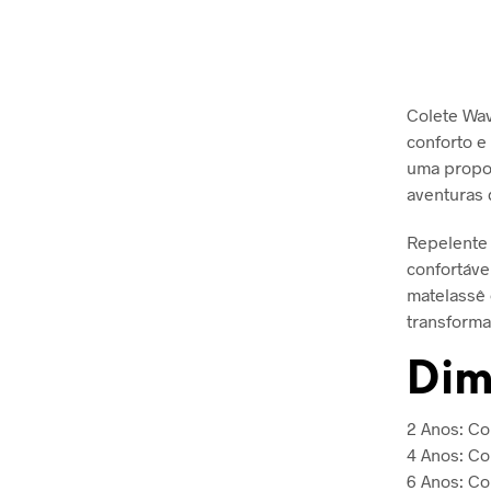
Colete Wav
conforto e
uma propo
aventuras 
Repelente 
confortáve
matelassê 
transforma
Dim
2 Anos: C
4 Anos: C
6 Anos: C