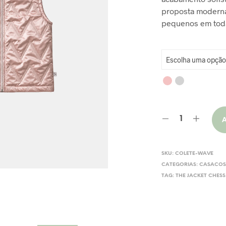
proposta moderna
R
pequenos em toda
SKU:
COLETE-WAVE
CATEGORIAS:
CASACO
TAG:
THE JACKET CHESS