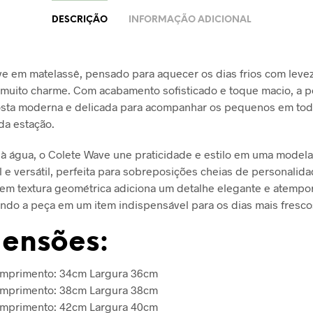
DESCRIÇÃO
INFORMAÇÃO ADICIONAL
e em matelassê, pensado para aquecer os dias frios com levez
 muito charme. Com acabamento sofisticado e toque macio, a p
sta moderna e delicada para acompanhar os pequenos em tod
da estação.
à água, o Colete Wave une praticidade e estilo em uma mode
l e versátil, perfeita para sobreposições cheias de personalida
em textura geométrica adiciona um detalhe elegante e atempor
ndo a peça em um item indispensável para os dias mais fresco
ensões:
omprimento: 34cm Largura 36cm
omprimento: 38cm Largura 38cm
omprimento: 42cm Largura 40cm