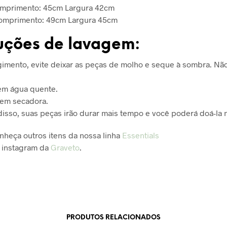
omprimento: 45cm Largura 42cm
Comprimento: 49cm Largura 45cm
ruções de lavagem:
ngimento, evite deixar as peças de molho e seque à sombra. Nã
em água quente.
 em secadora.
disso, suas peças irão durar mais tempo e você poderá doá-la n
onheça outros itens da nossa linha
Essentials
 instagram da
Graveto
.
PRODUTOS RELACIONADOS