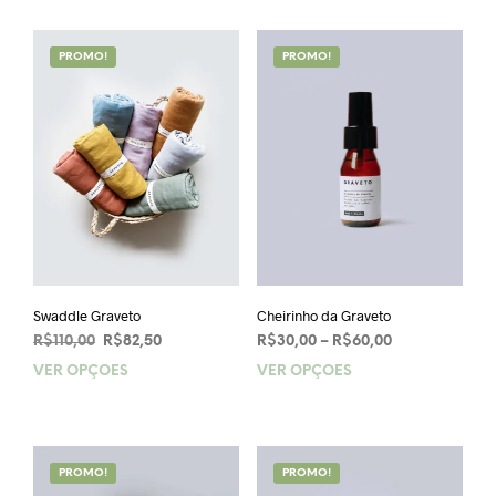
PROMO!
PROMO!
Swaddle Graveto
Cheirinho da Graveto
O
O
Price
R$
110,00
R$
82,50
R$
30,00
–
R$
60,00
preço
preço
range:
VER OPÇÕES
Este
VER OPÇÕES
Este
original
atual
R$30,00
produto
prod
era:
é:
through
tem
tem
R$110,00.
R$82,50.
R$60,00
várias
vária
variantes.
varia
PROMO!
PROMO!
As
As