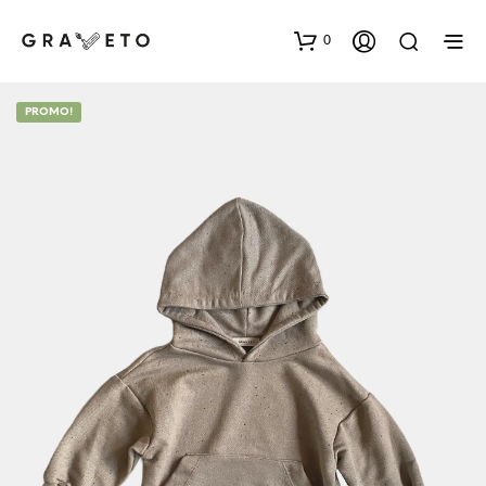
0
PROMO!