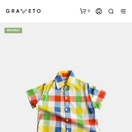
0
PROMO!