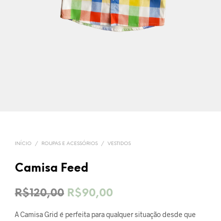
INÍCIO
/
ROUPAS E ACESSÓRIOS
/
VESTIDOS
Camisa Feed
O
O
R$
120,00
R$
90,00
preço
preço
A Camisa Grid é perfeita para qualquer situação desde que