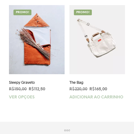
PROMO!
PROMO!
Sleepy Graveto
The Bag
O
O
O
O
R$
150,00
R$
112,50
R$
220,00
R$
165,00
preço
preço
preço
preço
VER OPÇÕES
Este
ADICIONAR AO CARRINHO
original
atual
original
atual
produto
era:
é:
era:
é:
tem
R$150,00.
R$112,50.
R$220,00.
R$165,00.
várias
variantes.
As