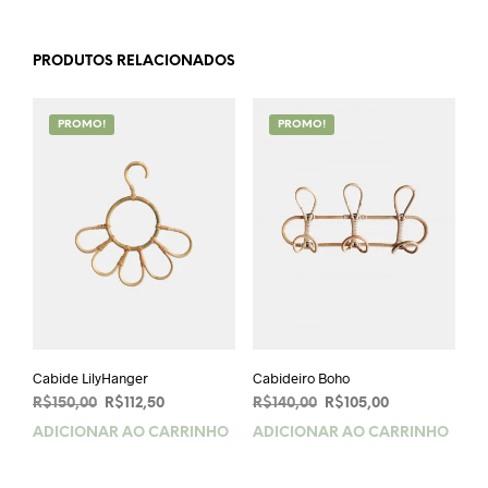
PRODUTOS RELACIONADOS
PROMO!
PROMO!
Cabide LilyHanger
Cabideiro Boho
O
O
O
O
R$
150,00
R$
112,50
R$
140,00
R$
105,00
preço
preço
preço
preço
ADICIONAR AO CARRINHO
ADICIONAR AO CARRINHO
original
atual
original
atual
era:
é:
era:
é:
R$150,00.
R$112,50.
R$140,00.
R$105,00.