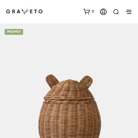
0
PROMO!