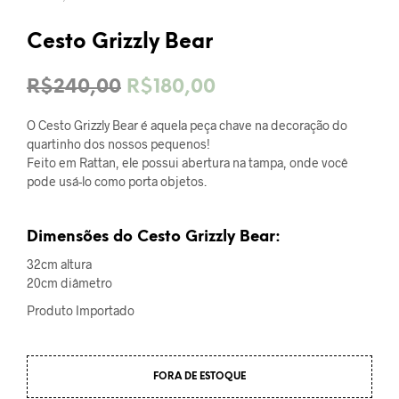
Cesto Grizzly Bear
O
O
R$
240,00
R$
180,00
preço
preço
O Cesto Grizzly Bear é aquela peça chave na decoração do
original
atual
quartinho dos nossos pequenos!
Feito em Rattan, ele possui abertura na tampa, onde você
era:
é:
pode usá-lo como porta objetos.
R$240,00.
R$180,00.
Dimensões do Cesto Grizzly Bear:
32cm altura
20cm diâmetro
Produto Importado
FORA DE ESTOQUE