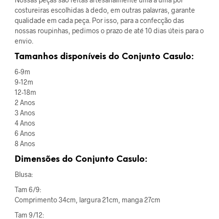
costureiras escolhidas à dedo, em outras palavras, garante
qualidade em cada peça. Por isso, para a confecção das
nossas roupinhas, pedimos o prazo de até 10 dias úteis para o
envio.
Tamanhos disponíveis do
Conjunto Casulo
:
6-9m
9-12m
12-18m
2 Anos
3 Anos
4 Anos
6 Anos
8 Anos
Dimensões do
Conjunto Casulo
:
Blusa:
Tam 6/9:
Comprimento 34cm, largura 21cm, manga 27cm
Tam 9/12: