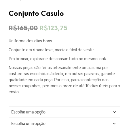
Conjunto Casulo
O
O
R$
165,00
R$
123,75
preço
preço
Uniforme dos dias bons.
original
atual
Conjunto em ribana leve, macia e fácil de vestir.
era:
é:
Pra brincar, explorar e descansar: tudo no mesmo look.
R$165,00.
R$123,75.
Nossas peças são feitas artesanalmente uma a uma por
costureiras escolhidas à dedo, em outras palavras, garante
qualidade em cada peça. Por isso, para a confecção das
nossas roupinhas, pedimos o prazo de até 10 dias úteis para o
envio.