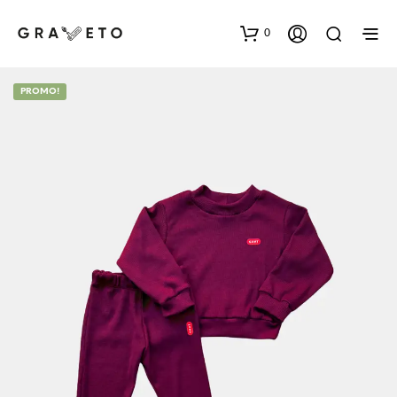
0
PROMO!