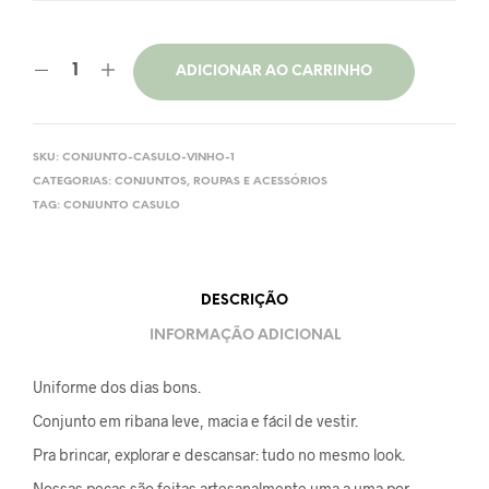
ADICIONAR AO CARRINHO
SKU:
CONJUNTO-CASULO-VINHO-1
CATEGORIAS:
CONJUNTOS
,
ROUPAS E ACESSÓRIOS
TAG:
CONJUNTO CASULO
DESCRIÇÃO
INFORMAÇÃO ADICIONAL
Uniforme dos dias bons.
Conjunto em ribana leve, macia e fácil de vestir.
Pra brincar, explorar e descansar: tudo no mesmo look.
Nossas peças são feitas artesanalmente uma a uma por