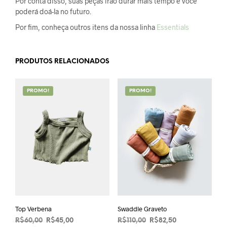
Por conta disso, suas peças irão durar mais tempo e você
poderá doá-la no futuro.
Por fim, conheça outros itens da nossa linha
Essentials
PRODUTOS RELACIONADOS
PROMO!
PROMO!
Top Verbena
Swaddle Graveto
O
O
O
O
R$
60,00
R$
45,00
R$
110,00
R$
82,50