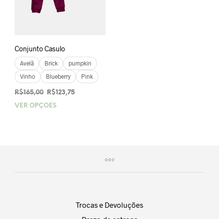
Conjunto Casulo
Avelã
Brick
pumpkin
Vinho
Blueberry
Pink
O
O
R$
165,00
R$
123,75
preço
preço
VER OPÇÕES
Este
original
atual
produto
era:
é:
tem
R$165,00.
R$123,75.
várias
variantes.
As
opções
podem
ser
escolhidas
Trocas e Devoluções
na