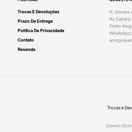
POLÍTICAS
GRAVETO 
As
opções
Trocas E Devoluções
R. Gomes d
podem
Itu Sabará
Prazo De Entrega
ser
Porto Aleg
escolhidas
Política De Privacidade
WhatsApp:
na
Contato
amograve
página
Revenda
do
produto
Trocas e De
Graveto Store