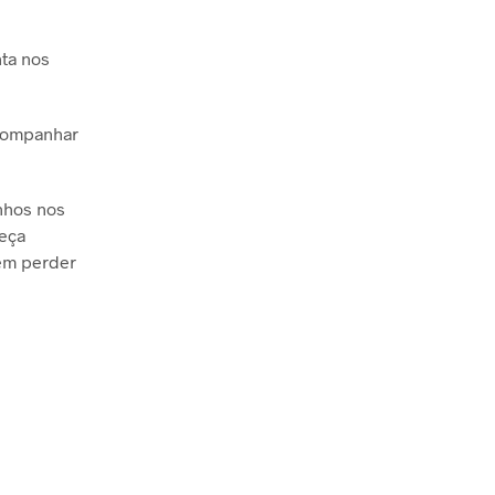
ta nos
acompanhar
nhos nos
eça
sem perder