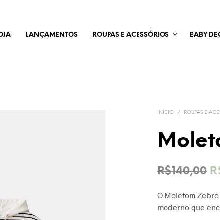
OJA
LANÇAMENTOS
ROUPAS E ACESSÓRIOS
BABY DE
INÍCIO
/
ROUPAS E ACE
Molet
O
R$
140,00
R
p
O Moletom Zebro u
o
moderno que enca
e