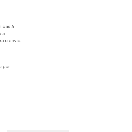
hidas à
a a
ra o envio.
o por