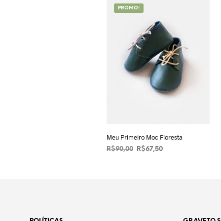
PROMO!
Meu Primeiro Moc Floresta
O
O
R$
90,00
R$
67,50
preço
preço
VER OPÇÕES
Este
original
atual
produto
era:
é:
R$90,00.
tem
R$67,50.
várias
variantes.