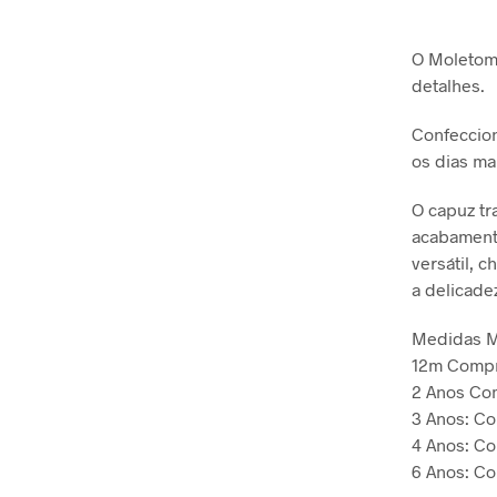
O Moletom 
detalhes.
Confeccion
os dias ma
O capuz tr
acabament
versátil, 
a delicadez
Medidas
M
12m Compr
2 Anos Co
3 Anos: C
4 Anos: C
6 Anos: C