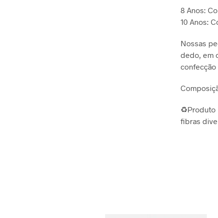
8 Anos: C
10 Anos: 
Nossas peç
dedo, em o
confecção 
Composiçã
♻️Produto 
fibras div