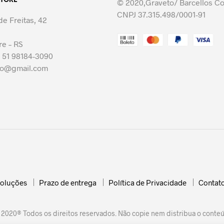
STORE
As
© 2020,Graveto/ Barcellos C
As
opções
CNPJ 37.315.498/0001-91
opções
e Freitas, 42
podem
podem
ser
ser
re – RS
escolhidas
escolhidas
 51 98184-3090
na
na
to@gmail.com
página
página
do
do
produto
produto
voluções
Prazo de entrega
Política de Privacidade
Contat
 2020® Todos os direitos reservados. Não copie nem distribua o conteú