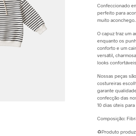
Confeccionado em 
R
perfeito para ac
muito aconchego.
O capuz traz um a
enquanto os pun
conforto e um ca
versátil, charmos
looks confortávei
Nossas peças são
costureiras escol
garante qualidade
confecção das no
10 dias úteis para
Composição: Fibr
♻️Produto produzi