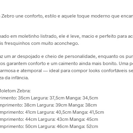
Zebro une conforto, estilo e aquele toque moderno que encan
ado em moletinho listrado, ele é leve, macio e perfeito para 
is fresquinhos com muito aconchego.
az um ar despojado e cheio de personalidade, enquanto os pu
os garantem conforto e um caimento ainda mais bonito. Uma p
charmosa e atemporal — ideal para compor looks confortáveis 
a da infância.
oletom Zebra
:
imento: 35cm Largura: 37,5cm Manga: 34,5cm
mprimento: 38cm Largura: 39cm Manga: 38cm
omprimento: 41cm Largura: 40,5cm Manga: 41,5cm
omprimento: 44cm Largura: 43cm Manga: 45cm
omprimento: 50cm Largura: 46cm Manga: 52cm