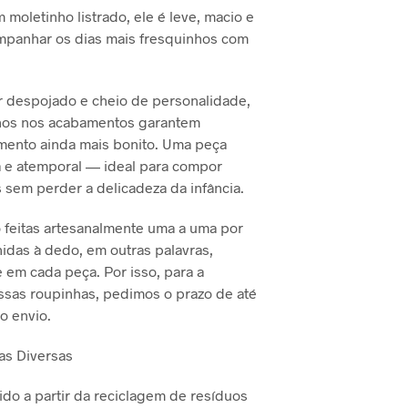
O
moletinho listrado, ele é leve, macio e
$140,00.
R$105,00.
D
ompanhar os dias mais fresquinhos com
U
T
O
r despojado e cheio de personalidade,
N
O
hos nos acabamentos garantem
C
imento ainda mais bonito. Uma peça
A
a e atemporal — ideal para compor
R
s sem perder a delicadeza da infância.
R
I
N
 feitas artesanalmente uma a uma por
H
hidas à dedo, em outras palavras,
O
 em cada peça. Por isso, para a
.
ssas roupinhas, pedimos o prazo de até
 o envio.
as Diversas
do a partir da reciclagem de resíduos