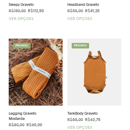
Sleepy Graveto
Headband Graveto
O
O
O
O
R$
150,00
R$
112,50
R$
55,00
R$
41,25
preço
preço
preço
preço
VER OPÇÕES
Este
VER OPÇÕES
Este
original
atual
original
atual
produto
prod
era:
é:
era:
é:
tem
tem
R$150,00.
R$112,50.
R$55,00.
R$41,25.
várias
vária
variantes.
varia
PROMO!
PROMO!
As
As
opções
opçõ
podem
pod
ser
ser
escolhidas
esco
na
na
página
pági
do
do
produto
prod
Legging Graveto
TankBody Graveto
Mostarda
O
O
R$
85,00
R$
63,75
O
O
R$
80,00
R$
60,00
preço
preço
VER OPÇÕES
Este