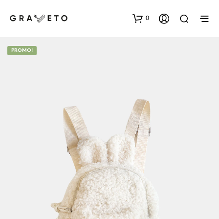
0
PROMO!