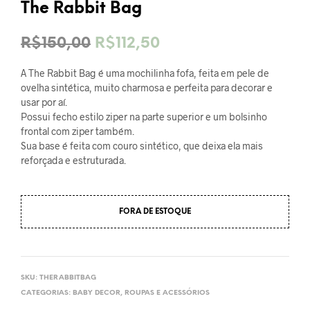
The Rabbit Bag
O
O
R$
150,00
R$
112,50
preço
preço
A The Rabbit Bag é uma mochilinha fofa, feita em pele de
original
atual
ovelha sintética, muito charmosa e perfeita para decorar e
usar por aí.
era:
é:
Possui fecho estilo ziper na parte superior e um bolsinho
frontal com ziper também.
R$150,00.
R$112,50.
Sua base é feita com couro sintético, que deixa ela mais
reforçada e estruturada.
FORA DE ESTOQUE
SKU:
THERABBITBAG
CATEGORIAS:
BABY DECOR
,
ROUPAS E ACESSÓRIOS